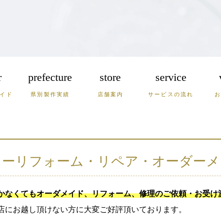
r
prefecture
store
service
イド
県別製作実績
店舗案内
サービスの流れ
崎
熊本
大分
宮崎
根
岡山
兵庫
リーリフォーム・リペア・オーダーメ
かなくてもオーダメイド、リフォーム、修理のご依頼・お受け
店にお越し頂けない方に大変ご好評頂いております。