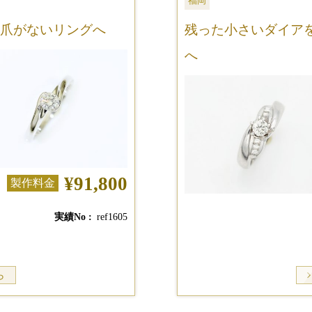
福岡
爪がないリングへ
残った小さいダイア
へ
¥91,800
製作料金
実績No
ref1605
ら