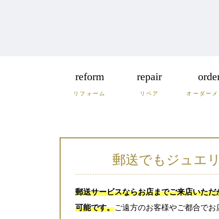
reform
repair
orde
リフォーム
リペア
オーダーメ
福岡
佐賀
長
広島
鳥取
島
郵送でもジュエ
郵送サービスならお店までご来店いただ
可能です。
ご遠方のお客様やご都合でお