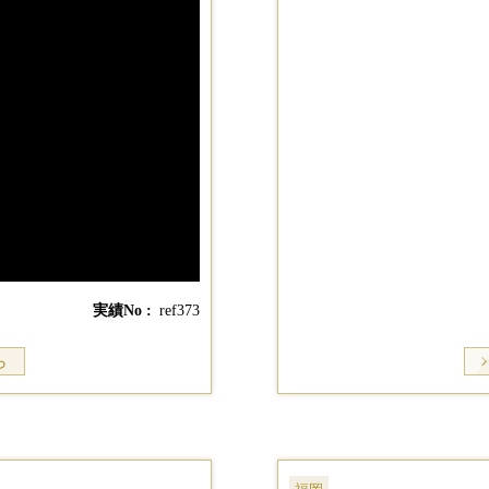
実績No
ref373
ら