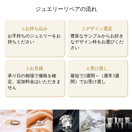
ジュエリーリペアの流れ
1.お持ち込み
2.デザイン選定
お手持ちのジュエリーを
お
豊富なサンプルから
お好き
持ちください
なデザイン枠を
お選びくだ
さい
3.お見積
4.受け渡し
承り日の相場で価格を
確
最短で2週間～
（通常3週
定。追加料金は
いただきま
間）で
お受け渡し
せん