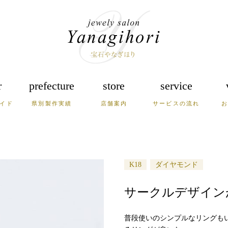
r
prefecture
store
service
イド
県別製作実績
店舗案内
サービスの流れ
崎
熊本
大分
宮崎
根
岡山
兵庫
K18
ダイヤモンド
サークルデザイン
普段使いのシンプルなリングも