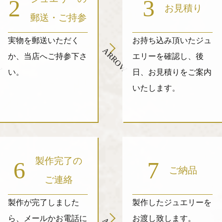
2
3
お見積り
郵送・ご持参
実物を郵送いただく
お持ち込み頂いたジュ
W
ARROW
か、当店へご持参下さ
エリーを確認し、後
い。
日、お見積りをご案内
いたします。
製作完了の
6
7
ご納品
ご連絡
製作が完了しました
製作したジュエリーを
ら、メールかお電話に
お渡し致します。