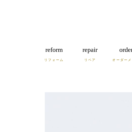
reform
repair
orde
リフォーム
リペア
オーダーメ
福岡
佐賀
長
広島
鳥取
島