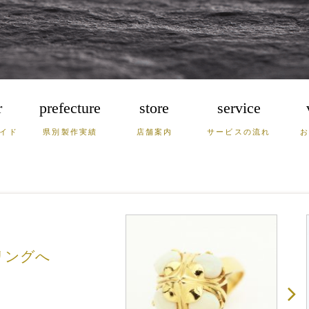
r
prefecture
store
service
イド
県別製作実績
店舗案内
サービスの流れ
崎
熊本
大分
宮崎
根
岡山
兵庫
リングへ