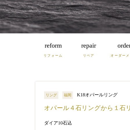
reform
repair
orde
リフォーム
リペア
オーダーメ
福岡
佐賀
長
広島
鳥取
島
K18オパールリング
リング
福岡
オパール４石リングから１石
ダイア10石込