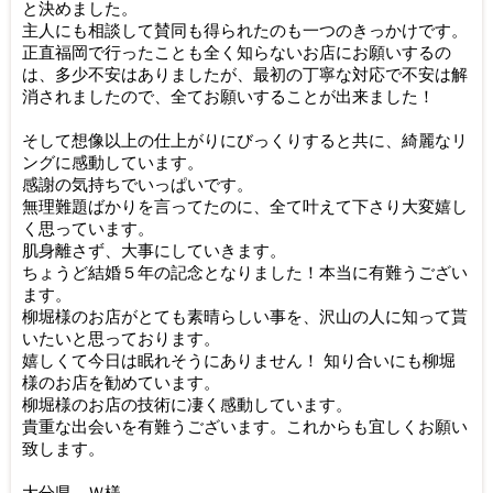
と決めました。
主人にも相談して賛同も得られたのも一つのきっかけです。
正直福岡で行ったことも全く知らないお店にお願いするの
は、多少不安はありましたが、最初の丁寧な対応で不安は解
消されましたので、全てお願いすることが出来ました！
そして想像以上の仕上がりにびっくりすると共に、綺麗なリ
ングに感動しています。
感謝の気持ちでいっぱいです。
無理難題ばかりを言ってたのに、全て叶えて下さり大変嬉し
く思っています。
肌身離さず、大事にしていきます。
ちょうど結婚５年の記念となりました！本当に有難うござい
ます。
柳堀様のお店がとても素晴らしい事を、沢山の人に知って貰
いたいと思っております。
嬉しくて今日は眠れそうにありません！ 知り合いにも柳堀
様のお店を勧めています。
柳堀様のお店の技術に凄く感動しています。
貴重な出会いを有難うございます。これからも宜しくお願い
致します。
大分県 Ｗ様