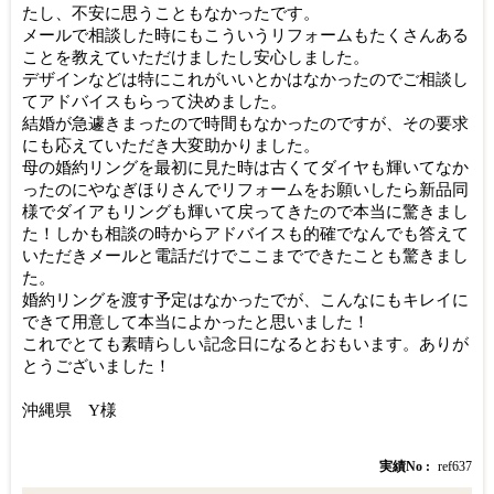
たし、不安に思うこともなかったです。
メールで相談した時にもこういうリフォームもたくさんある
ことを教えていただけましたし安心しました。
デザインなどは特にこれがいいとかはなかったのでご相談し
てアドバイスもらって決めました。
結婚が急遽きまったので時間もなかったのですが、その要求
にも応えていただき大変助かりました。
母の婚約リングを最初に見た時は古くてダイヤも輝いてなか
ったのにやなぎほりさんでリフォームをお願いしたら新品同
様でダイアもリングも輝いて戻ってきたので本当に驚きまし
た！しかも相談の時からアドバイスも的確でなんでも答えて
いただきメールと電話だけでここまでできたことも驚きまし
た。
婚約リングを渡す予定はなかったでが、こんなにもキレイに
できて用意して本当によかったと思いました！
これでとても素晴らしい記念日になるとおもいます。ありが
とうございました！
沖縄県 Y様
実績No
ref637