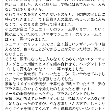
思い出しました。久々に取り出して指にはめてみたら、入ら
ないではありませんか。
それでサイズを大きくできないものかと、下関内の宝石店に
持って行きました。でも店員さんの態度がちょっと気に入ら
なくて、そのまま家に持って帰りました。
そこのお店に「ジュエリーリのフォーム承ります。」という
幟が立っていたので、スマホでジュエリーのリフォームと
は？と、調べてみました。
ジュエリーのリフォームでは、全く新しいデザインへ作り替
えるなど、色々なことができることが分かった時は、楽しく
なりました。
そうだ、派手になったし入らなくてはめていないエタニティ
リングとこの指輪のヒスイを組み合わせて、ペンダントトッ
プにして貰えないかな？・・・等々考えました。
ネットで一番最初に目についたところに問い合わせてみまし
た。それが福岡のやなぎほりさんでした。
素敵なリメイクの実例が、予算付きで載っていたので、安心
プラス親しみやすさを覚えたのもあったと思います。
メールの返信が早かったのも、プラスポイントでした。
実際に私が考えていたデザインには、指輪のダイヤの数が少
し足りなかったのですが、やなぎほりさんの方で、しっくり
合うダイヤを揃えてくれて、全く違和感のないペンダントト