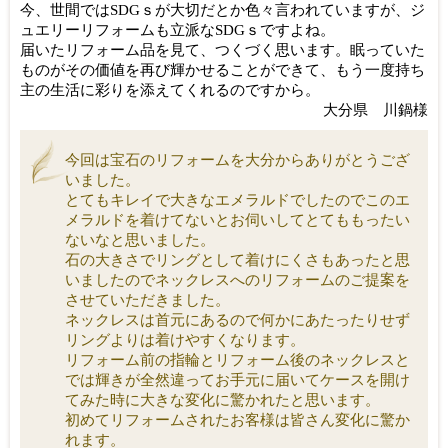
今、世間ではSDGｓが大切だとか色々言われていますが、
ジ
ュエリーリフォームも立派なSDGｓですよね。
届いたリフォーム品を見て、つくづく思います。
眠っていた
ものがその価値を再び輝かせることができて、
もう一度持ち
主の生活に彩りを添えてくれるのですから。
大分県 川鍋様
今回は宝石のリフォームを大分からありがとうござ
いました。
とてもキレイで大きなエメラルドでしたのでこのエ
メラルドを着けてないとお伺いしてとてももったい
ないなと思いました。
石の大きさでリングとして着けにくさもあったと思
いましたのでネックレスへのリフォームのご提案を
させていただきました。
ネックレスは首元にあるので何かにあたったりせず
リングよりは着けやすくなります。
リフォーム前の指輪とリフォーム後のネックレスと
では輝きが全然違ってお手元に届いてケースを開け
てみた時に大きな変化に驚かれたと思います。
初めてリフォームされたお客様は皆さん変化に驚か
れます。