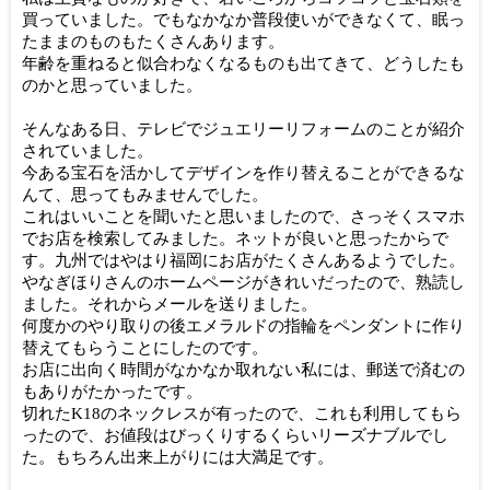
買っていました。
でもなかなか普段使いができなくて、
眠っ
たままのものもたくさんあります。
年齢を重ねると似合わなくなるものも出てきて、
どうしたも
のかと思っていました。
そんなある日、
テレビでジュエリーリフォームのことが紹介
されていました。
今ある宝石を活かしてデザインを作り替えることができるな
んて、
思ってもみませんでした。
これはいいことを聞いたと思いましたので、
さっそくスマホ
でお店を検索してみました。
ネットが良いと思ったからで
す。
九州ではやはり福岡にお店がたくさんあるようでした。
やなぎほりさんのホームページがきれいだったので、
熟読し
ました。それからメールを送りました。
何度かのやり取りの後エメラルドの指輪をペンダントに作り
替えて
もらうことにしたのです。
お店に出向く時間がなかなか取れない私には、
郵送で済むの
もありがたかったです。
切れたK18のネックレスが有ったので、
これも利用してもら
ったので、
お値段はびっくりするくらいリーズナブルでし
た。
もちろん出来上がりには大満足です。