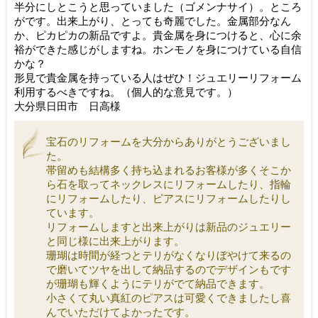
半分にしとこうと思っていました（ゴメンナサイ）。
ところ
がです。出来上がり、とっても奇麗でした。
金属部分なん
か、ピカピカの新品ですよ。貴金属を身につけると、
心に余
裕ができた感じがしますね。
ホンモノを身につけている自信
かな？
形見で貴金属を持っている人はぜひ！
ジュエリーリフォーム
利用するべきですね。（個人的な意見です。
）
大分県日田市 日高様
宝石のリフォームを大分からありがとうございまし
た。
帯留めも結構多く持ち込まれるお客様が多くそこか
ら石を取ってネックレスにリフォームしたり、指輪
にリフォームしたり、ピアスにリフォームしたりし
ています。
リフォームしますと出来上がりは新品のジュエリー
と同じ様に出来上がります。
珊瑚は時間が経つとテリがなくなりぼやけて来るの
で磨いてツヤを出して納品するのでデザインもです
が珊瑚も輝くようにテリがでて納品できます。
小さくて丸い真紅のピアスは可愛くできましたし喜
んでいただけてよかったです。