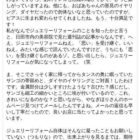
しがっていますよね。他にも、
おばあちゃんの形見のイヤリ
ング、
ダイヤだったので勿体ないなと思っていたのですが、
ピアスに生まれ変わらせてくれましたね。もう、十分満足で
す！
私がなんでジュエリーリフォームのことを知ったかと言う
と、
日田市内の美容院で見た週刊誌の記事からなんです。へ
え、
ジュエリーリフォームねえ。「思い」を受け継ぐ。いい
ねえ。
みたいな感じで読んでいたんですけど、うちにも「思
い」
を受け継ぐものがあるゾ。と思い出したら、
ジュエリー
リフォームが気になってしまって。（笑
ま、
そこでさっそく家に帰ってからタンスの奥に眠っていた
サンゴの帯
留めと、ダイヤのイヤリングとご対面！したわけ
です。
金属部分は少しすすけたような？古びた？感じだし、
サンゴも細工の細かいところに埃が付いているので、これ、
きれいになるのかな？と思いながら、
やなぎほりさんのホー
ムページ見つけてメールしたんですよね。
メールの返信も早
いし丁寧だったので、
良いお店に当たってよかったと思って
います。
ジュエリーリフォーム自体はそんなに凝ったこともお願いし
ていな
い（つもりな）ので、出来上がりを見るまでは、
期待