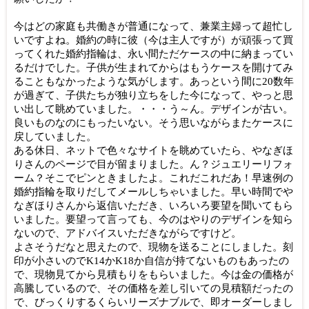
今はどの家庭も共働きが普通になって、
兼業主婦って超忙し
いですよね。婚約の時に彼（今は主人ですが）
が頑張って買
ってくれた婚約指輪は、
永い間ただケースの中に納まってい
るだけでした。
子供が生まれてからはもうケースを開けてみ
ることもなかったよう
な気がします。あっという間に20数年
が過ぎて、
子供たちが独り立ちをした今になって、
やっと思
い出して眺めていました。・・・う～ん。
デザインが古い。
良いものなのにもったいない。
そう思いながらまたケースに
戻していました。
ある休日、ネットで色々なサイトを眺めていたら、
やなぎ
ほ
り
さんのページで目が留まりました。ん？
ジュエリーリフォ
ーム？そこでピンときましたよ。
これだこれだあ！
早速例の
婚約指輪を取りだしてメールしちゃいました。
早い時間で
や
なぎ
ほり
さんから返信いただき、
いろいろ要望を聞いてもら
いました。要望って言っても、
今のはやりのデザインを知ら
ないので、
アドバイスいただきながらですけど。
よさそうだなと思えたので、現物を送ることにしました。
刻
印が小さいのでK14かK18か自信が持てないものもあったの
で、現物見てから見積もりをもらいました。
今は金の価格が
高騰しているので、
その価格を差し引いての見積額だったの
で、
びっくりするくらいリーズナブルで、即オーダーしまし