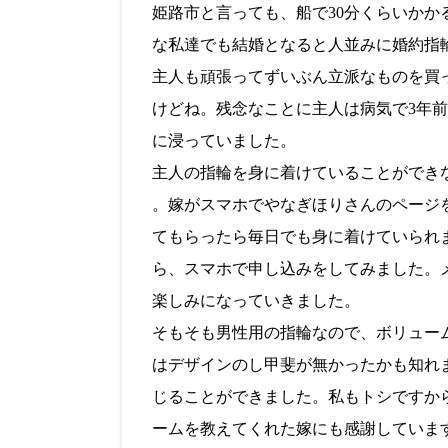
姫路市と言っても、船で30分くらいかか
な私達でも結婚となると人並みに婚約指
主人も頑張ってずいぶん立派なものを買
けどね。
残念なことに主人は病気で3年
に浸っていました。
主人の指輪を身に着けていることができ
。嫁がスマホで
やなぎ
ほり
さんのページ
てもらったら毎日でも身に着けていられ
ら、スマホで申し込みをしてみました。
楽しみになっていきました。
そもそも男性用の指輪なので、
ボリュー
はデザインのし甲斐が無かったかも知れ
じることができました。
私もトシですか
ームを教えてくれた嫁にも感謝していま