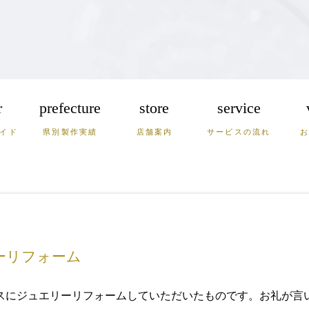
r
prefecture
store
service
イド
県別製作実績
店舗案内
サービスの流れ
崎
熊本
大分
宮崎
根
岡山
兵庫
ーリフォーム
スにジュエリーリフォームしていただいたもの
です。お礼が言