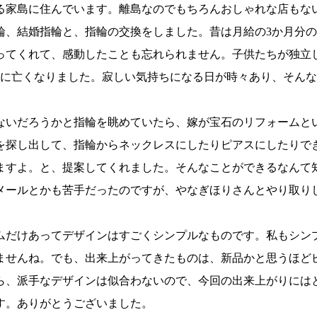
る家島に住んでいます。
離島なのでもちろんおしゃれな店もな
輪、結婚指輪と、
指輪の交換をしました。
昔は月給の3か月分
ってくれて、
感動したことも忘れられません。
子供たちが独立
前に亡くなりました。
寂しい気持ちになる日が時々あり、
そんな
ないだろうかと指輪を眺め
ていたら、
嫁が宝石のリフォームと
を探し出して、
指輪からネックレスにしたりピアスにしたりで
ますよ。
と、提案してくれました。
そんなことができるなんて
メールとかも苦手だったのですが、
やなぎ
ほり
さんとやり取り
ムだけあってデザインはすごくシンプルなものです。
私もシン
ませんね。
でも、出来上がってきたものは、新品かと思うほど
ら、派手なデザインは似合わないので、
今回の出来上がりには
す。
ありがとうございました。