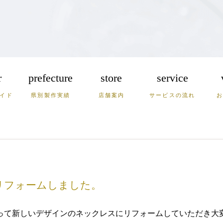
r
prefecture
store
service
イド
県別製作実績
店舗案内
サービスの流れ
崎
熊本
大分
宮崎
根
岡山
兵庫
リフォームしました。
って新しいデザインのネックレスにリフォームしていただき大