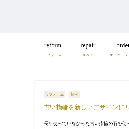
reform
repair
orde
リフォーム
リペア
オーダーメ
福岡
佐賀
長
広島
鳥取
島
リフォーム
福岡
古い指輪を新しいデザインに
長年使っていなかった古い指輪の石を使