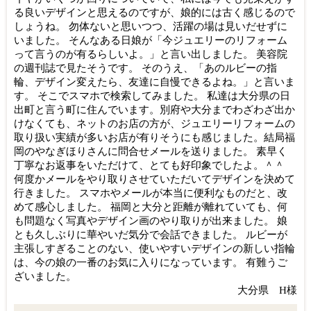
る良いデザインと思えるのですが、娘的には古く感じるので
しょうね。 勿体ないと思いつつ、活躍の場は見いだせずに
いました。 そんなある日娘が「今ジュエリーのリフォーム
って言うのが有るらしいよ。」と言い出しました。 美容院
の週刊誌で見たそうです。 そのうえ、「あのルビーの指
輪、デザイン変えたら、友達に自慢できるよね。」と言いま
す。 そこでスマホで検索してみました。 私達は大分県の日
出町と言う町に住んでいます。別府や大分までわざわざ出か
けなくても、ネットのお店の方が、ジュエリーリフォームの
取り扱い実績が多いお店が有りそうにも感じました。結局福
岡のやなぎほりさんに問合せメールを送りました。 素早く
丁寧なお返事をいただけて、とても好印象でしたよ。＾＾
何度かメールをやり取りさせていただいてデザインを決めて
行きました。 スマホやメールが本当に便利なものだと、改
めて感心しました。 福岡と大分と距離が離れていても、何
も問題なく写真やデザイン画のやり取りが出来ました。 娘
とも久しぶりに華やいだ気分で会話できました。 ルビーが
主張しすぎることのない、使いやすいデザインの新しい指輪
は、今の娘の一番のお気に入りになっています。 有難うご
ざいました。
大分県 H様