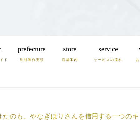
r
prefecture
store
service
イド
県別製作実績
店舗案内
サービスの流れ
崎
熊本
大分
宮崎
根
岡山
兵庫
けたのも、やなぎほりさんを信用する一つのキ