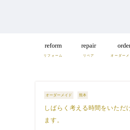
reform
repair
orde
リフォーム
リペア
オーダーメ
福岡
佐賀
長
広島
鳥取
島
オーダーメイド
熊本
しばらく考える時間をいただ
ます。