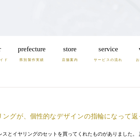
r
prefecture
store
service
イド
県別製作実績
店舗案内
サービスの流れ
崎
熊本
大分
宮崎
根
岡山
兵庫
リングが、個性的なデザインの指輪になって返
レスとイヤリングのセットを買ってくれたものがありました。 