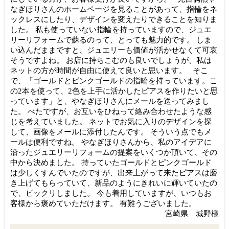
なぎほりさんのホームページを見ることがあって、指輪をネ
ックレスにしたり、デザインを変えたりできることを知りま
した。 私も使っていない指輪を持っていますので、ジュエ
リーリフォームで蘇るのって、とっても魅力的です。 しま
い込んだままですと、ジュエリーも価値が活かせなくて可哀
そうですよね。 お店に持ちこむのも良いでしょうが、私は
ネットの方が時間が自由に使えて良いと思います。 そこ
で、「ゴールドとピンクゴールドの指輪を持っています。こ
の2本を使って、2色を上手に活かしたピアスを作りたいと思
っています」と、やなぎほりさんにメールを送ってみまし
た。 べたですが、お互いをひねって絡み合わせたような感
じを考えていました。 ネットでお気に入りのデザインを探
して、画像をメールに添付したんです。 そういう点でもメ
ールは便利ですね。 やなぎほりさんから、私のアイデアに
沿ったジュエリーリフォームの提案をいくつか頂いて、その
中から決めました。 持っていたゴールドとピンクゴールド
は少しくすんでいたのですが、出来上がって来たピアスは磨
き上げてもらっていて、新品のようにきれいに輝いていたの
で、ビックリしました。 今も着用していますが、いつもお
客様から褒めていただけます。 有難うございました。
宮崎県 城野様