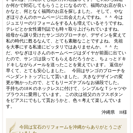
か何かで対応してもらうことになるので、福岡のお店が良い
かなと、何となく福岡のお店を探しました。 そして、やな
ぎほりさんのホームページに出会えたんですね。＾＾ 今は
ジュエリーのリフォームをする人も増えているそうですね。
テレビとか女性週刊誌でも時々取り上げられていますね。
祖母から譲り受けたサンゴのブローチが、デザインを変えて
私の時代に甦るなんて、とても素敵なことですよね。 先祖
を大事にする私達にピッタリではありませんか。＾＾ た
だ、やなぎほりさんのホームページはダイヤが前面に出てい
たので、サンゴは扱ってもらえるだろうかと、ちょっとドキ
ドキしながらメールを送ったことを覚えています。 返信が
早くて、とても安心しました。 今回はサンゴのブローチを
ペンダントトップにして貰いました。 大きなデザインの変
更が無かったので、とてもリーズナブルなお値段でした。
手持ちの18Ｋのネックレスに付けて、シンプルなＴシャツや
ブラウスに愛用しています。 この次は祖父のカフスボタン
をピアスにでもして貰おうかと、色々考えて楽しんでいま
す。
沖縄県 H様
今回は宝石のリフォームを沖縄からありがとうござ