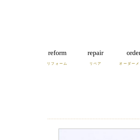
reform
repair
orde
リフォーム
リペア
オーダーメ
福岡
佐賀
長
広島
鳥取
島