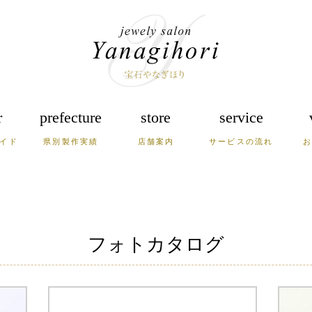
r
prefecture
store
service
イド
県別製作実績
店舗案内
サービスの流れ
崎
熊本
大分
宮崎
根
岡山
兵庫
フォトカタログ