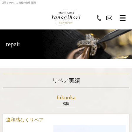
福岡ネックレス 指輪の修理 福岡
repair
リペア実績
fukuoka
福岡
違和感なくリペア